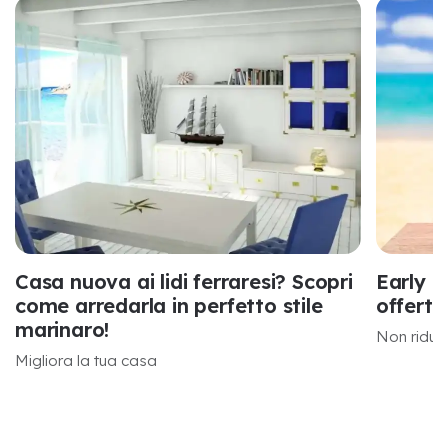
Casa nuova ai lidi ferraresi? Scopri
Early b
come arredarla in perfetto stile
offerte
marinaro!
Non ridurti
Migliora la tua casa