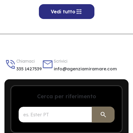

Vedi tutto


Chiamaci
Scrivici
335 1427539
info@agenziamiramare.com
Cerca per riferimento
