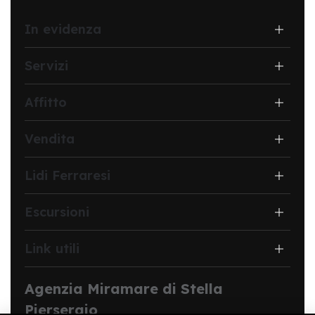
In evidenza
Servizi
Affitto
Vendita
Lidi Ferraresi
Escursioni
Link utili
Agenzia Miramare di Stella
Piersergio