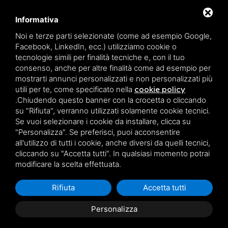
Viale Michelangelo, 127,
44029 Lido di Spina (FE)
Informativa
Noi e terze parti selezionate (come ad esempio Google,
Codice struttura:
Y00312
Facebook, LinkedIn, ecc.) utilizziamo cookie o
CIN:
IT038006B4C9C31VKP
tecnologie simili per finalità tecniche e, con il tuo
Codice regione:
038006-CV-00213
consenso, anche per altre finalità come ad esempio per
REA FE:
190344
mostrarti annunci personalizzati e non personalizzati più
Iscrizione al ruolo ordinario degli agenti d'affari in
utili per te, come specificato nella
cookie policy
mediazione n.:
1865
.
Chiudendo questo banner con la crocetta o cliccando
P.Iva:
01701540385
su "Rifiuta", verranno utilizzati solamente cookie tecnici.
Se vuoi selezionare i cookie da installare, clicca su
"Personalizza". Se preferisci, puoi acconsentire
Seguici su
all'utilizzo di tutti i cookie, anche diversi da quelli tecnici,
cliccando su "Accetta tutti". In qualsiasi momento potrai
modificare la scelta effettuata.
Rifiuta
Accetta tutti
Personalizza