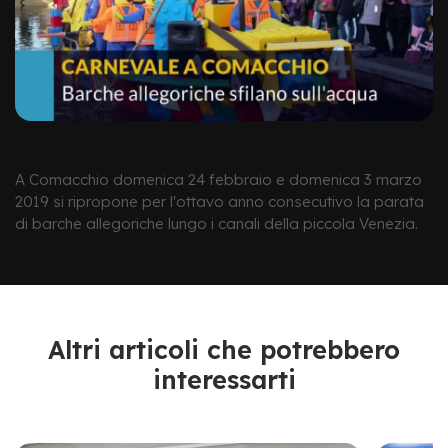
​A Comacchio domenica 24 febbraio e domenica 3 marzo
2019 si ripropone per l'ottavo anno consecutivo la parata
di barche allegoriche lungo i canali della piccola Venezia.​
Altri articoli che potrebbero
interessarti