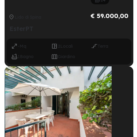
€ 59.000,00

Lido di Spina
EsterPT



-
Mq
2
Locali
Terra


1
Bagno
Giardino