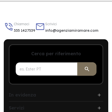


Chiamaci
Scrivici
335 1427539
info@agenziamiramare.com
Cerca per riferimento

In evidenza
Servizi