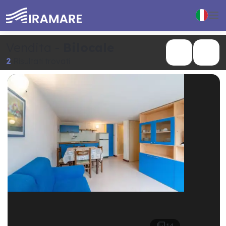

Vendita -
Bilocale


2
Risultati trovati

14