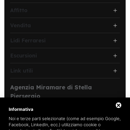
Affitto
Vendita
Lidi Ferraresi
Escursioni
Link utili
Agenzia Miramare di Stella
Piersergio
Viale Michelangelo, 127,
44029 Lido di Spina (FE)
Informativa
Noi e terze parti selezionate (come ad esempio Google,
Codice struttura:
Y00312
Facebook, LinkedIn, ecc.) utilizziamo cookie o
CIN:
IT038006B4C9C31VKP