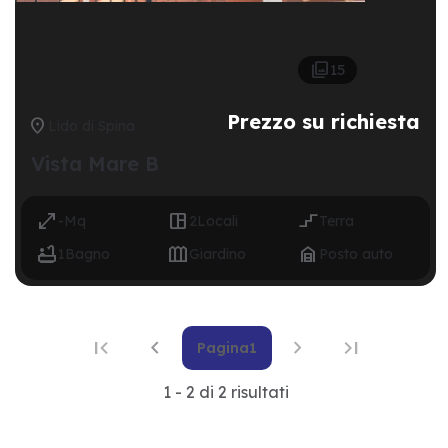

15
Prezzo su richiesta

Lido di Spina
Vista Mare B



-
Mq
2
Locali
Terra



1
Bagno
Giardino
Posto auto




Pagina
1
Prima pagina
Pagina precedente
Prossima pagina
Ultima pagin
1 - 2 di 2 risultati